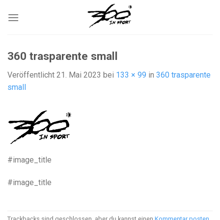
Zum
Inhalt
springen
360 trasparente small
Veröffentlicht
21. Mai 2023
bei
133 × 99
in
360 trasparente
small
#image_title
#image_title
Trackbacks sind geschlossen, aber du kannst einen
Kommentar posten
.