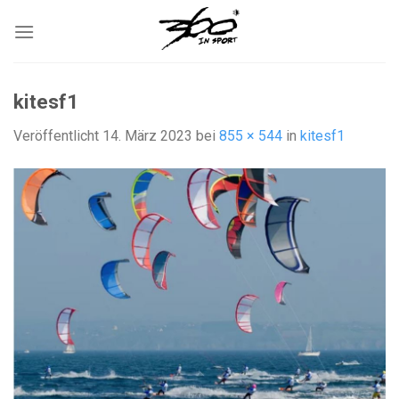
Zum
Inhalt
springen
kitesf1
Veröffentlicht
14. März 2023
bei
855 × 544
in
kitesf1