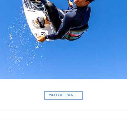
WEITERLESEN
→