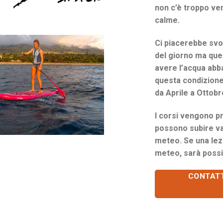
non c’è troppo ven
calme.
Ci piacerebbe svol
del giorno ma que
avere l’acqua abb
questa condizione
da Aprile a Ottobr
I corsi vengono p
possono subire var
meteo. Se una lez
meteo, sarà possi
CONTATT