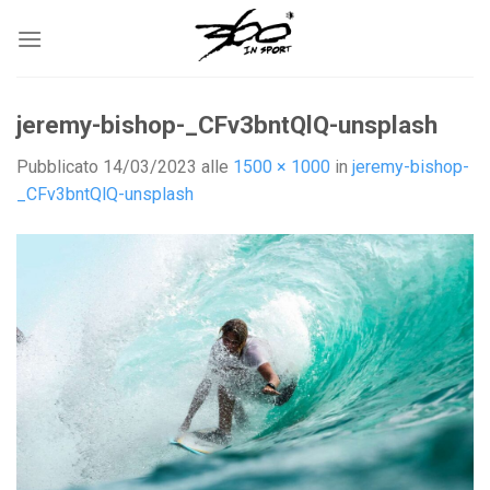
Salta
ai
contenuti
jeremy-bishop-_CFv3bntQlQ-unsplash
Pubblicato
14/03/2023
alle
1500 × 1000
in
jeremy-bishop-
_CFv3bntQlQ-unsplash