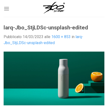
Salta
ai
contenuti
larq-Jbo_StjLDSc-unsplash-edited
Pubblicato
14/03/2023
alle
1600 × 853
in
larq-
Jbo_StjLDSc-unsplash-edited