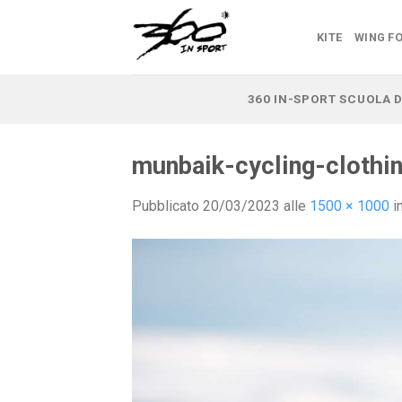
Salta
ai
KITE
WING FO
contenuti
360 IN-SPORT SCUOLA D
munbaik-cycling-cloth
Pubblicato
20/03/2023
alle
1500 × 1000
i