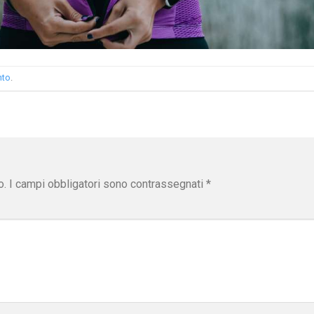
nto
.
o.
I campi obbligatori sono contrassegnati
*