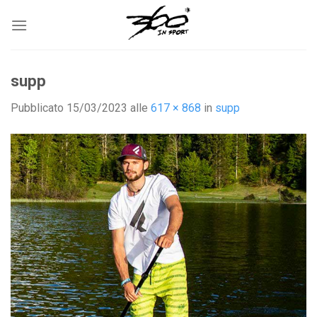
Salta
ai
contenuti
supp
Pubblicato
15/03/2023
alle
617 × 868
in
supp