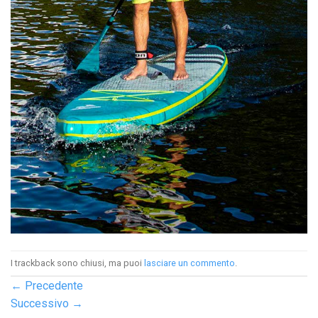
I trackback sono chiusi, ma puoi
lasciare un commento
.
←
Precedente
Successivo
→