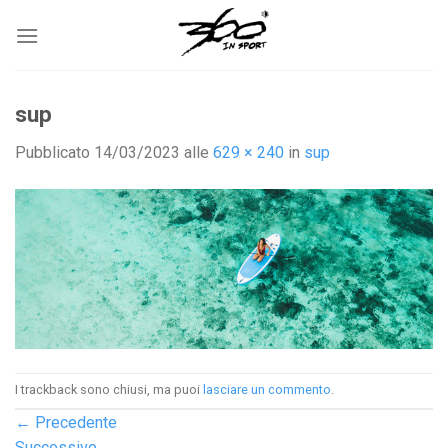
Salta
ai
contenuti
sup
Pubblicato
14/03/2023
alle
629 × 240
in
sup
I trackback sono chiusi, ma puoi
lasciare un commento
.
←
Precedente
Successivo
→