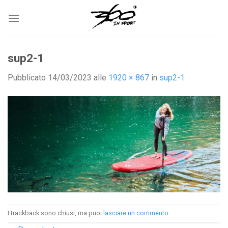
Salta
ai
contenuti
sup2-1
Pubblicato
14/03/2023
alle
1920 × 867
in
sup2-1
I trackback sono chiusi, ma puoi
lasciare un commento
.